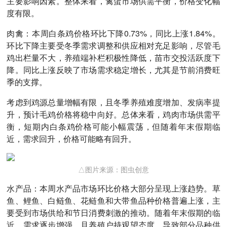
主要影响因素。整体来看，禽蛋市场供需平衡，价格变化幅
度有限。
肉禽：本周白条鸡价格环比下降0.73%，同比上涨1.84%。
环比下降主要受冬季需求调整和供应相对充足影响，尽管毛
鸡出栏量不大，养殖端补栏积极性降低，苗市交投活跃度下
降。同比上涨反映了市场需求稳定增长，尤其是节前消费旺
季的支撑。
考虑到鸡源总量增幅有限，且冬季养殖难度增加、发病率提
升，预计毛鸡价格将稳中向好。总体来看，鸡肉市场供需平
衡，短期内白条鸡价格可能小幅震荡，但随着年末假期临
近，需求回升，价格可能略有回升。
△图片来源：图虫创意
水产品：本周水产品市场环比价格大部分呈现上涨趋势。草
鱼、鲤鱼、白鲢鱼、花鲢鱼和大带鱼品种价格普遍上涨，主
要受到市场供给和节日消费刺激的推动。随着年末假期的临
近，需求逐步增强，且养殖户持观望态度，导致部分品种供