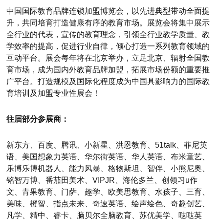
中国国际教育品牌连锁加盟博览会，以先进典型带动全面提
升，共同培育打造健康有序的教育市场。展览会将集中展示
全行业的代表，宣传的教育理念，引领全行业教学质量、教
学效率的提高，促进行业自律，倾心打造一系列教育领域的
互动平台。展会每年将在北京举办，立足北京、辐射全国教
育市场，成为国内外教育品牌加盟，拓展市场份额的重要推
广平台。打造规模及国际化程度成为中国具影响力的国际教
育培训及加盟专业性展会！
往届部分参展商：
新东方、百度、腾讯、小新星、洪恩教育、51talk、菲尼英
语、美国想象力英语、华尔街英语、华人英语、布米童艺、
乐博乐博机器人、能力风暴、格物斯坦、智伴、小熊尼奥、
铭智万博、番茄田美术、VIPJR、海伦多兰、创领习u作
文、青果教育、门萨、趣学、欧美思教育、水孩子、三育、
美味、橙智、指点未来、奇速英语、绘声绘色、奇趣创艺、
凡学、精中、睿卡、脑贝尔全脑教育、苏优美学、哒哒英