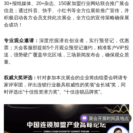
30+报纸媒体、20+杂志、150家加盟行业网站
联合推广展会
信息；通过抖音、快手、小红书等全方位展前推广宣传，并
积极启动各方会员支持此次展会，全方位的宣传策略确保展
会成功！
专业观众邀请：
深度挖掘潜在创业者，实行预登记，优惠
票；大会客服部提前5个月观众预登记邀约，精准客户VIP投
送，强势硬广覆盖华北区域，三场新闻发布会，确保观众质
量。
权威大奖评选：
针对参加本次展会的企业将由组委会聘请专
家评审团，评出连锁行业极具权威性的奖项“金长城”奖，同
时评选出“十佳投资潜力奖”、“十佳连锁品牌奖”。
展会开展时间及地点