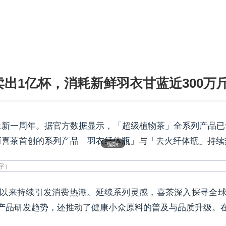
出1亿杯，消耗新鲜羽衣甘蓝近300万
来上新一周年。据官方数据显示，「超级植物茶」全系列产品已
，而喜茶首创的系列产品「羽衣纤体瓶」与「去火纤体瓶」持
编辑
以来持续引发消费热潮。延续系列灵感，喜茶深入探寻全
产品研发趋势，还推动了健康小众原料的普及与品质升级。