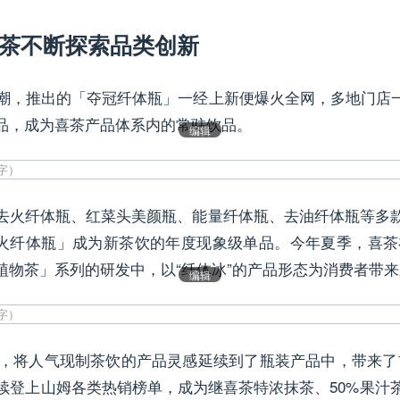
喜茶不断探索品类创新
康风潮，推出的「夺冠纤体瓶」一经上新便爆火全网，多地门店
品，成为喜茶产品体系内的常驻饮品。
编辑
去火纤体瓶、红菜头美颜瓶、能量纤体瓶、去油纤体瓶等多
火纤体瓶」成为新茶饮的年度现象级单品。今年夏季，喜
植物茶」系列的研发中，以“纤体冰”的产品形态为消费者带
编辑
，将人气现制茶饮的产品灵感延续到了瓶装产品中，带来了
续登上山姆各类热销榜单，成为继喜茶特浓抹茶、50%果汁