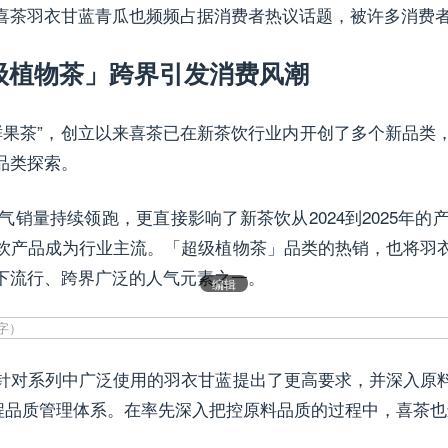
喜茶羽衣甘蓝青瓜也频频占据消费者热议话题，被许多消费者
级植物茶」跨界引发消费风潮
“时令鲜果茶”，创立以来喜茶已在新茶饮行业内开创了多个新品
品类探索。
销量持续领跑，更直接影响了新茶饮从2024到2025年
饮产品成为行业主流。「超级植物茶」品类的热销，也将羽
下流行、跨界广泛的人气元素之一。
编辑
针对系列中广泛使用的羽衣甘蓝提出了更高要求，并深入原
流程品质管理体系。在率先深入把控原料品质的过程中，喜茶