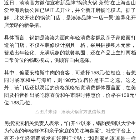
近日，湊湊官方微信宣布新品牌“锅韵火锅·茶憩”在上海金山
爱琴海购物公园已经正式开业，并全新开启畅吃模式。据了
解，此次开出的锅韵门店，是湊湊品牌“一店一景”差异化开
店策略的新举措。
具体而言，锅韵是湊湊为面向年轻消费客群及亲子家庭而打
造的门店，不仅在装修设计别具一格，采用拼接积木元素，
营造出年轻化、充满玩趣的就餐氛围，还在产品上主打两档
日常价位的畅吃模式，供顾客自由选择。
其中，偏爱安格斯牛肉的食客，可选择158元/位档位；若想
同时畅享和牛与海鲜，则198元/位档位是不二之选。这之
外，该门店还以灵活的价格策略拓宽消费群体覆盖面，在美
团及抖音推出畅吃惊喜价和午市限时特惠价，价格在138元/
位-188元/位。
△图片来源：湊湊火锅官方微信截图
另据湊湊相关负责人表示，“自开业以来，锅韵受到以大学生
为代表的年轻群体和亲子家庭的关注与喜爱”。社交平台上，
有不少年轻消费者发布好评打卡贴：“和别家的凑凑是一样