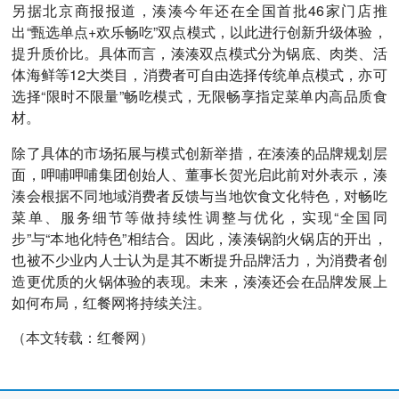
另据北京商报报道，湊湊今年还在全国首批46家门店推
出“甄选单点+欢乐畅吃”双点模式，以此进行创新升级体验，
提升质价比。具体而言，湊湊双点模式分为锅底、肉类、活
体海鲜等12大类目，消费者可自由选择传统单点模式，亦可
选择“限时不限量”畅吃模式，无限畅享指定菜单内高品质食
材。
除了具体的市场拓展与模式创新举措，在湊湊的品牌规划层
面，呷哺呷哺集团创始人、董事长贺光启此前对外表示，湊
湊会根据不同地域消费者反馈与当地饮食文化特色，对畅吃
菜单、服务细节等做持续性调整与优化，实现“全国同
步”与“本地化特色”相结合。因此，湊湊锅韵火锅店的开出，
也被不少业内人士认为是其不断提升品牌活力，为消费者创
造更优质的火锅体验的表现。未来，湊湊还会在品牌发展上
如何布局，红餐网将持续关注。
（本文转载：红餐网）