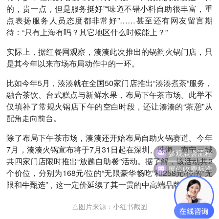
的，贵一点，但是服务挺好”“味道不错小料自助很丰富，重
点表扬服务人员态度都非常好”……甚至还有网友留言期
待：“只有上海有吗？其它地区什么时候能上？”
实际上，据红餐网观察，湊湊此次推出的锅韵火锅门店，只
是其今年以来市场布局动作中的一环。
比如今年5月，湊湊就在全国50家门店推出“湊湊煮茶”服务，
融合茶饮、台式糕点与新鲜水果，布局下午茶市场。此举不
仅填补了常规火锅店下午的空白时段，还让湊湊的“茶憩”从
配角走向前台。
除了布局下午茶市场，湊湊还开始布局自助火锅赛道。今年
参观展会流程
7月，湊湊火锅宣布将于7月31日起在深圳、珠海、南宁三城
共四家门店限时推出“放题自助餐”活动。据了解，该活动共2
展位收费标准
个价位，分别为168元/位的“无限豪华畅吃”和258元/位的“无
限和牛甄选”，这一定价延续了其一贯的中高端品牌定位。
△图片来源：小红书截图